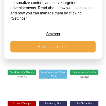
personalize content, and serve targeted
advertisements. Read about how we use cookies
Proyectos
Proyectos
Islas Canarias - Chipre
and how you can manage them by clicking
- Malta
"Settings"
Settings
Islas Canarias - Chipre
Proyectos
Suministro de Navíos
- Malta
Accept all cookies
Suministro de Navíos
Islas Canarias - Chipre
Suministro de Navíos
- Malta
Exprés / Tiempo
Petróleo y Gas
Petróleo y Gas