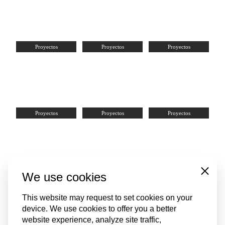
Proyectos
Proyectos
Proyectos
Proyectos
Proyectos
Proyectos
We use cookies
Close
Suministro de Navíos
Suministro de Navíos
Petróleo y Gas
This website may request to set cookies on your
device. We use cookies to offer you a better
website experience, analyze site traffic,