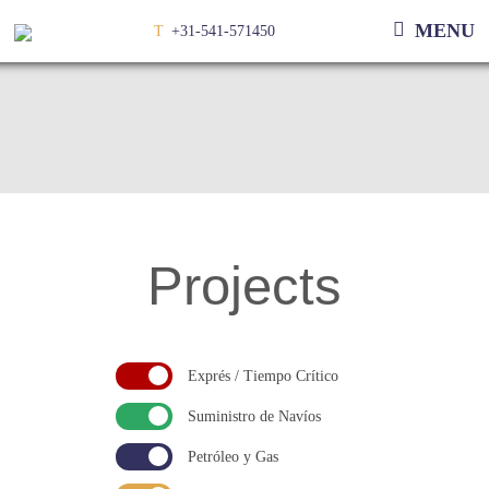
MENU
T
+31-541-571450
Projects
Exprés / Tiempo Crítico
Suministro de Navíos
Petróleo y Gas