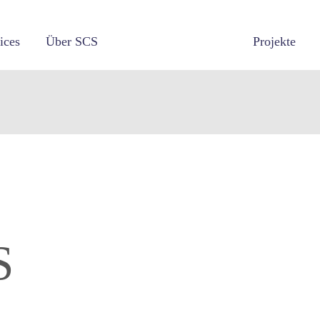
ices
Über SCS
Projekte
S