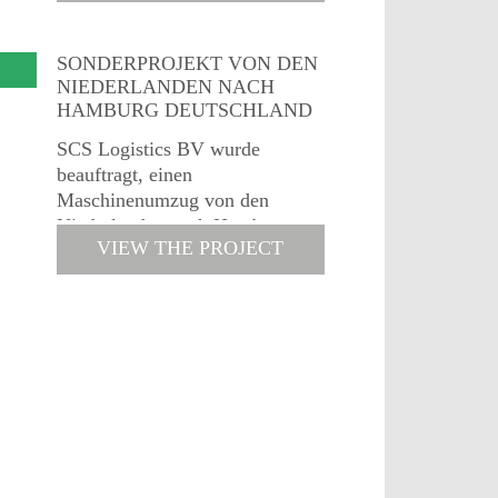
zwei Wochen geladen und
geliefert. Wir haben die gesamte
Transportplanung und die...
SONDERPROJEKT VON DEN
NIEDERLANDEN NACH
HAMBURG DEUTSCHLAND
SCS Logistics BV wurde
beauftragt, einen
Maschinenumzug von den
Niederlanden nach Hamburg
VIEW THE PROJECT
durchzuführen. Die Aufgabe
bestand im Transport von zwei
380 cm hohen und 380 cm
breiten Maschinen von je...