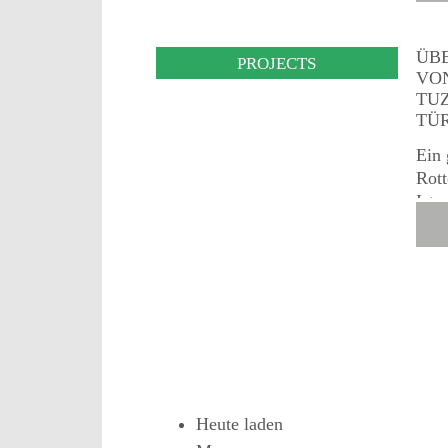
zu v
ÜBE
PROJECTS
ON
UZL
ÜR
Ein 
Rott
Ista
werd
vier
Str
zwis
der 
Heute laden