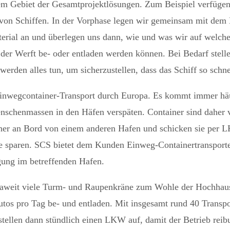
dem Gebiet der Gesamtprojektlösungen. Zum Beispiel verfüg
 von Schiffen. In der Vorphase legen wir gemeinsam mit dem 
aterial an und überlegen uns dann, wie und was wir auf welc
f der Werft be- oder entladen werden können. Bei Bedarf stel
werden alles tun, um sicherzustellen, dass das Schiff so schn
inwegcontainer-Transport durch Europa. Es kommt immer häuf
schenmassen in den Häfen verspäten. Container sind daher vi
her an Bord von einem anderen Hafen und schicken sie per 
sparen. SCS bietet dem Kunden Einweg-Containertransporte 
gung im betreffenden Hafen.
opaweit viele Turm- und Raupenkräne zum Wohle der Hochhaus-
tos pro Tag be- und entladen. Mit insgesamt rund 40 Transp
stellen dann stündlich einen LKW auf, damit der Betrieb reibu