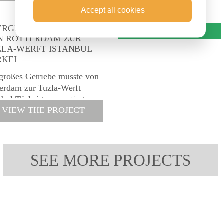
ersorgen: eine...
Accept all cookies
RGROSSER TRANSPORT V
PROJECTS
 ROTTERDAM ZUR T
A-WERFT ISTANBUL T
KEI
großes Getriebe musste von
erdam zur Tuzla-Werft
nbul Türkei transportiert
VIEW THE PROJECT
en. SCS verfügt über bis zu
 Meter breite
aßengenehmigungen
chen den Niederlanden und
Türkei. Auf diese Weise...
SEE MORE PROJECTS