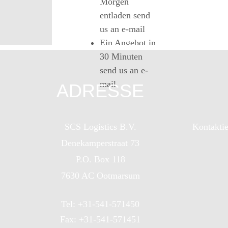
Morgen
entladen
send
us an e-mail
Ein Angebot in
30 Minuten
send us an e-
mail
ADRESSE
SCS Logistics B.V.
Kontaktie
Denekamperstraat 73
P.O. Box 118
7630 AC Ootmarsum
Tel: +31-541-571450
Fax: +31-541-571451