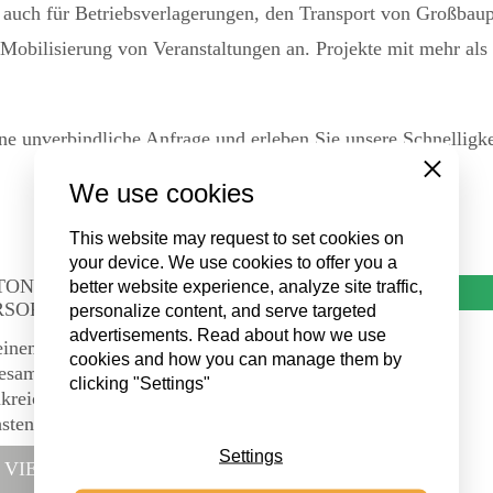
auch für Betriebsverlagerungen, den Transport von Großbaup
 Mobilisierung von Veranstaltungen an. Projekte mit mehr al
ne unverbindliche Anfrage und erleben Sie unsere Schnelligke
Close
We use cookies
This website may request to set cookies on
your device. We use cookies to offer you a
TONOW CHARTER
better website experience, analyze site traffic,
PROJECTS
RSORGUNG
personalize content, and serve targeted
advertisements. Read about how we use
einem Tag haben wir
cookies and how you can manage them by
esamt acht Trailer in Belfort,
clicking "Settings"
kreich, beladen. Am
sten Tag luden wir am
hafen Vatry aus, um das
Settings
VIEW THE PROJECT
tgrößte Flugzeug der Welt